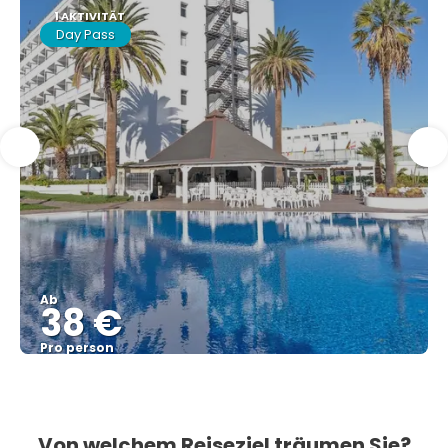
1 AKTIVITÄT
Day Pass
Ab
38 €
Pro person
Sehen
Von welchem Reiseziel träumen Sie?