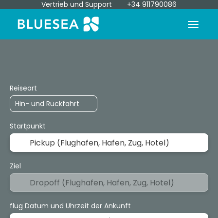
Vertrieb und Support
+34 911790086
Anreise + Unterkunft
Transfers
E
+
Reiseart
Startpunkt
Ziel
flug Datum und Uhrzeit der Ankunft