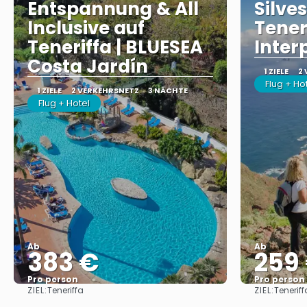
Entspannung & All
Silve
Inclusive auf
Tener
Teneriffa | BLUESEA
Inter
Costa Jardín
1 ZIELE
2
Flug + H
1 ZIELE
2 VERKEHRSNETZ
3 NÄCHTE
Flug + Hotel
Ab
Ab
383 €
259
Pro person
Pro person
ZIEL:
ZIEL:
Teneriffa
Teneriff
Sehen