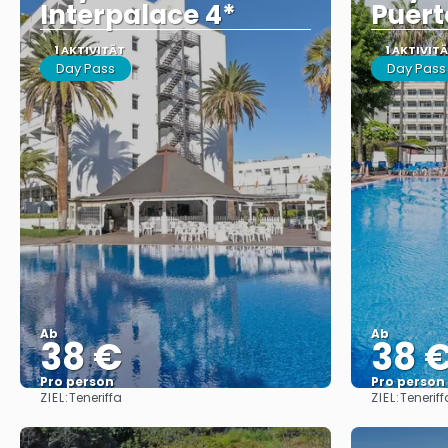
Interpalace 4*
Puert
1 AKTIVITÄT
1 AKTIVIT
Day Pass
Day Pass
Ab
Ab
38 €
38 
Pro person
Pro person
ZIEL:
ZIEL:
Teneriffa
Teneriff
Sehen