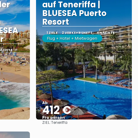
der
auf Teneriffa |
BLUESEA Puerto
n
Resort
UESEA
1 ZIELE
2 VERKEHRSNETZ
4 NÄCHTE
r
Flug + Hotel + Mietwagen
NÄCHTE
Ab
412 €
Pro person
ZIEL:
Teneriffa
Sehen