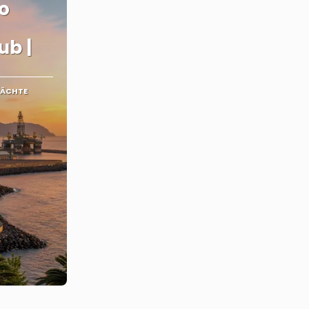
o
ub |
NÄCHTE