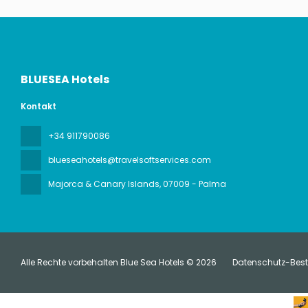
BLUESEA Hotels
Kontakt
+34 911790086
blueseahotels@travelsoftservices.com
Majorca & Canary Islands
, 07009 - Palma
Alle Rechte vorbehalten Blue Sea Hotels © 2026
Datenschutz-Be