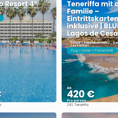
o Resort 4*
Teneriffa mit 
Familie –
ÄT
Eintrittskarte
inklusive | BL
Lagos de Cesa
1 ZIELE
2 VERKEHRSNETZ
3 
1 AKTIVITÄT
Flug + Hotel + Parkeintritt
Ab
€
420 €
Pro person
ZIEL:
a
Teneriffa
Sehen
Sehen