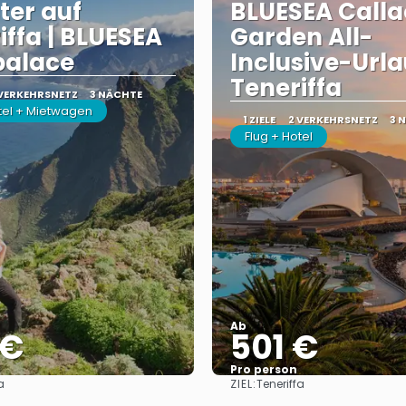
ster auf
BLUESEA Calla
iffa | BLUESEA
Garden All-
palace
Inclusive-Urla
Teneriffa
 VERKEHRSNETZ
3 NÄCHTE
otel + Mietwagen
1 ZIELE
2 VERKEHRSNETZ
3 
Flug + Hotel
Ab
 €
501 €
Pro person
ZIEL:
a
Teneriffa
Sehen
Sehen