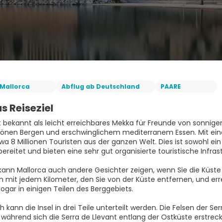
Mallorca
Abflug ab Deutschland
PAARE
s Reiseziel
st bekannt als leicht erreichbares Mekka für Freunde von sonn
nen Bergen und erschwinglichem mediterranem Essen. Mit eine
twa 8 Millionen Touristen aus der ganzen Welt. Dies ist sowohl ei
ereitet und bieten eine sehr gut organisierte touristische Infrast
ann Mallorca auch andere Gesichter zeigen, wenn Sie die Küste 
len mit jedem Kilometer, den Sie von der Küste entfernen, und e
sogar in einigen Teilen des Berggebiets.
h kann die Insel in drei Teile unterteilt werden. Die Felsen der