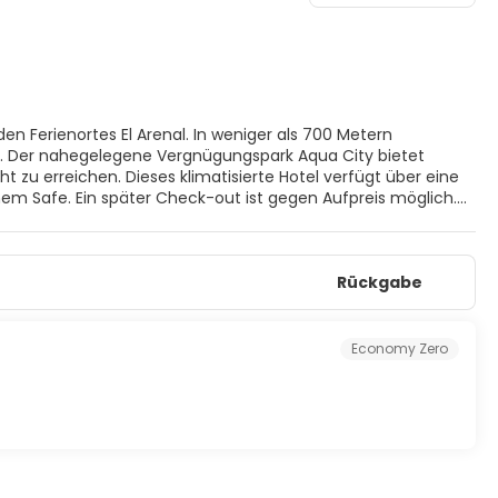
den Ferienortes El Arenal. In weniger als 700 Metern
. Der nahegelegene Vergnügungspark Aqua City bietet
ht zu erreichen. Dieses klimatisierte Hotel verfügt über eine
 Safe. Ein später Check-out ist gegen Aufpreis möglich.
italen Kabelkanälen, Schreibtische, private Badezimmer mit
t Blick auf den Pool oder den Garten. Familienzimmer bieten
nnen Mahlzeiten im gemütlichen internationalen
Rückgabe
en. Zu den Annehmlichkeiten gehören zwei Außenpools (einer
usive-Service des Hotels unterliegt dem Dekret-Gesetz 1/2020,
imal drei alkoholische Getränke (Wein oder Bier) pro Person
nd außerhalb dieser Zeiten kostenpflichtig.
Economy Zero