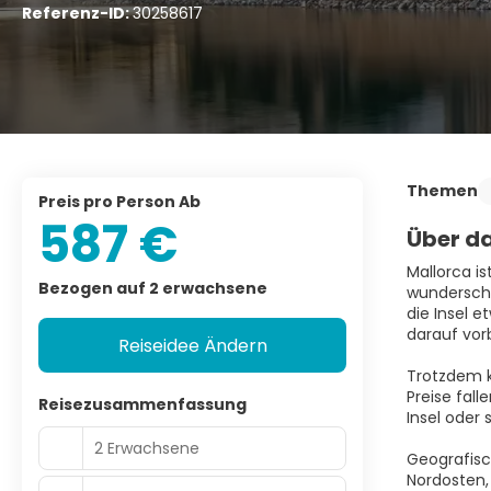
Referenz-ID:
30258617
Themen
Preis pro Person Ab
587 €
Über da
Mallorca i
Bezogen auf 2 erwachsene
wunderschö
die Insel e
darauf vorb
Reiseidee Ändern
Trotzdem k
Preise fal
Reisezusammenfassung
Insel oder 
2 Erwachsene
Geografisc