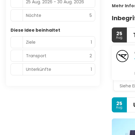
25 Aug. 2026 - 30 Aug. 2026
Mehr Info
Nächte
5
Inbegri
Diese Idee beinhaltet
25
Aug.
Ziele
1
Transport
2
Unterkünfte
1
Siehe E
25
Aug.