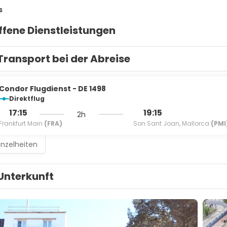
s
ffene Dienstleistungen
Transport bei der Abreise
Condor Flugdienst - DE 1498
Direktflug
17:15
19:15
2h
Frankfurt Main
(FRA)
Son Sant Joan, Mallorca
(PMI
inzelheiten
Unterkunft