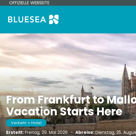
OFFIZIELLE WEBSEITE
Mallorca, Spanien
From Frankfurt to Mall
Vacation Starts Here
Verkehr + Hotel
Erstellt:
Freitag, 29. Mai 2026
-
Abreise:
Dienstag, 25. Augu