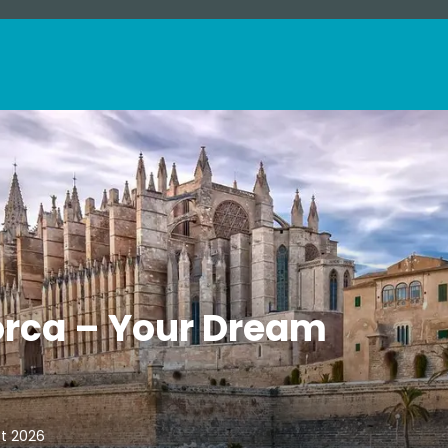
orca – Your Dream
st 2026