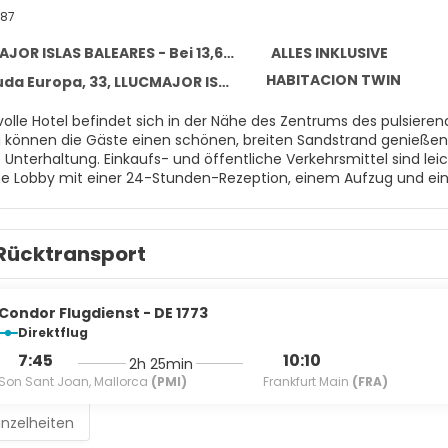
87
ISLAS BALEARES - Bei 13,6 km vom Zentrum entfernt
ALLES INKLUSIVE
HABITACION TWIN
Europa, 33, LLUCMAJOR ISLAS BALEARES 07600
volle Hotel befindet sich in der Nähe des Zentrums des pulsieren
 können die Gäste einen schönen, breiten Sandstrand genießen
 Unterhaltung. Einkaufs- und öffentliche Verkehrsmittel sind leic
Lobby mit einer 24-Stunden-Rezeption, einem Aufzug und einem
, einfach eingerichteten Zimmer verfügen über Fernseher mit dig
n Pflegeprodukten, Deckenventilatoren und möblierte Balkone mi
e Etagenbetten. WLAN ist gegen Gebühr verfügbar. Die Gäste kö
Rücktransport
aurant genießen und Snacks an der Bar im Freien zu sich nehm
, ein Spielplatz und regelmäßige Live-Unterhaltung. Der All-incl
enzte Softdrinks, Wasser, Kaffee, Tee und Säfte beinhaltet. Max
um Mittag- und Abendessen inbegriffen. Alkoholische Getränke si
Condor Flugdienst - DE 1773
Direktflug
7:45
10:10
2h 25min
Son Sant Joan, Mallorca
(PMI)
Frankfurt Main
(FRA)
inzelheiten