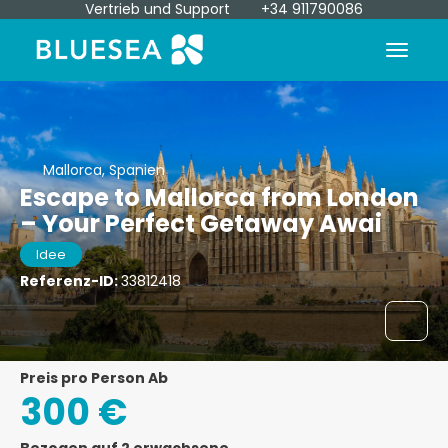
Vertrieb und Support
+34 911790086
Mallorca, Spanien
Escape to Mallorca from London
– Your Perfect Getaway Awai
Idee
Referenz-ID:
33812418
Preis pro Person Ab
300 €