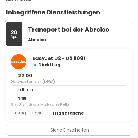
Inbegriffene Dienstleistungen
Transport bei der Abreise
20
Apr.
Abreise
EasyJet U2 - U2 8091
Direktflug
22:00
Gatwick London
(LGW)
2h 15min
1:15
Son Sant Joan, Mallorca
(PMI)
1 Handtasche
+1 tag
Light
Siehe Einzelheiten