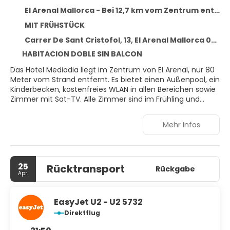
El Arenal Mallorca - Bei 12,7 km vom Zentrum entfernt
MIT FRÜHSTÜCK
Carrer De Sant Cristofol, 13, El Arenal Mallorca 07600
HABITACION DOBLE SIN BALCON
Das Hotel Mediodia liegt im Zentrum von El Arenal, nur 80
Meter vom Strand entfernt. Es bietet einen Außenpool, ein
Kinderbecken, kostenfreies WLAN in allen Bereichen sowie
Zimmer mit Sat-TV. Alle Zimmer sind im Frühling und
Sommer klimatisiert und im Herbst und Winter zentral
beheizt. Jedes Zimmer verfügt über ein eigenes Bad mit
Mehr Infos
Haartrockner. Das Buffetrestaurant des Mediodia serviert
Frühstück und internationale Küche zum Abendessen. Die
Gäste können auch die Lounge-Bar, den TV-Raum und
das Spielzimmer nutzen. Das lebhafte Zentrum von El
25
Rücktransport
Arenal mit seinen zahlreichen Geschäften, Bars und
Rückgabe
Apr.
Restaurants ist nur 5 Gehminuten vom Hotel entfernt. Der
Yachthafen der Stadt ist weniger als 100 Meter entfernt,
während Palma und sein Flughafen eine 15-minütige Fahrt
EasyJet U2 - U2 5732
vom Mediodia entfernt sind.
Direktflug