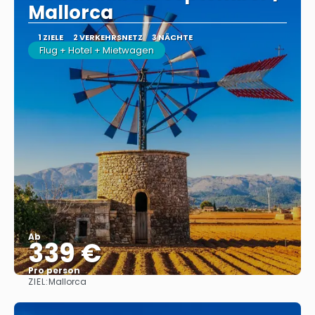
Mallorca
1 ZIELE
2 VERKEHRSNETZ
3 NÄCHTE
Flug + Hotel + Mietwagen
Ab
339 €
Pro person
ZIEL:
Mallorca
Sehen