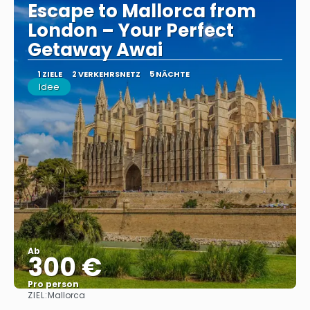
Escape to Mallorca from
London – Your Perfect
Getaway Awai
1 ZIELE
2 VERKEHRSNETZ
5 NÄCHTE
Idee
Ab
300 €
Pro person
ZIEL:
Mallorca
Sehen