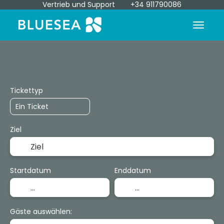
Vertrieb und Support
+34 911790086
Anreise + Unterkunft
Transfers
E
+
Tickettyp
Ziel
Startdatum
Enddatum
Gäste auswählen: