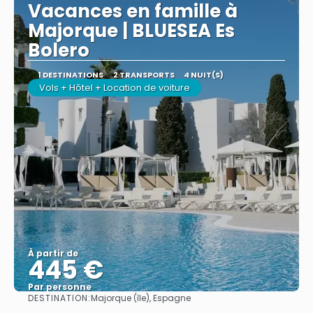
Vacances en famille à
Majorque | BLUESEA Es
Bolero
1 DESTINATIONS
2 TRANSPORTS
4 NUIT(S)
Vols + Hôtel + Location de voiture
À partir de
445 €
Par personne
DESTINATION:
Majorque (île), Espagne
Afficher