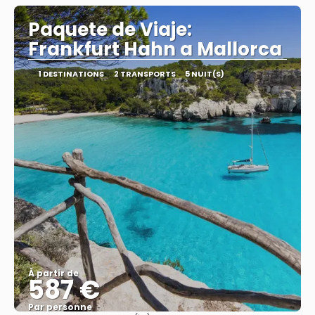
Paquete de Viaje:
Frankfurt Hahn a Mallorca
1 DESTINATIONS
2 TRANSPORTS
5 NUIT(S)
À partir de
587 €
Par personne