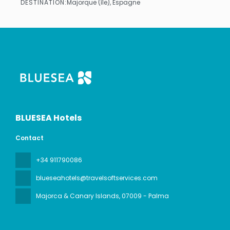
DESTINATION:
Majorque (île), Espagne
Afficher
BLUESEA Hotels
Contact
+34 911790086
blueseahotels@travelsoftservices.com
Majorca & Canary Islands
, 07009 - Palma