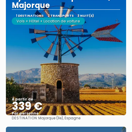
Majorque
1 DESTINATIONS
2 TRANSPORTS
3 NUIT(S)
Vols + Hôtel + Location de voiture
À partir de
339 €
Par personne
DESTINATION:
Majorque (île), Espagne
Afficher