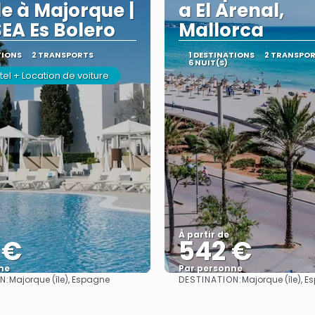
le à Majorque |
a El Arenal,
EA Es Bolero
Mallorca
TIONS
2 TRANSPORTS
1 DESTINATIONS
2 TRANSPO
6 NUIT(S)
tel + Location de voiture
À partir de
 €
542 €
ne
Par personne
N:
DESTINATION:
Majorque (île), Espagne
Majorque (île), 
Afficher
Afficher