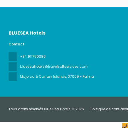
BLUESEA Hotels
Contact
+34 911790086
blueseahotels@travelsoftservices.com
Majorca & Canary Islands
, 07009 - Palma
Tous droits réservés Blue Sea Hotels © 2026
Politique de confident