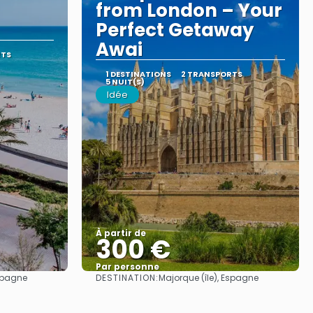
from London – Your
Perfect Getaway
Awai
RTS
1 DESTINATIONS
2 TRANSPORTS
5 NUIT(S)
Idée
À partir de
300 €
Par personne
DESTINATION:
Espagne
Majorque (île), Espagne
Afficher