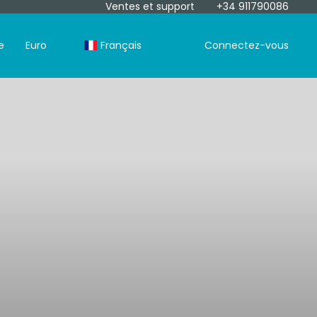
Ventes et support
+34 911790086
e
Euro
Français
Connectez-vous