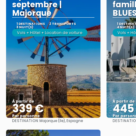
septembre |
famil
Majorque
BLUES
1 DESTINATIONS
2 TRANSPORTS
1 DESTINA
3 NUIT(S)
4 NUIT(S)
Vols + Hôtel + Location de voiture
Vols + Hô
À partir de
À partir de
339 €
445
Par personne
Par person
DESTINATION:
DESTINATIO
Majorque (île), Espagne
Afficher