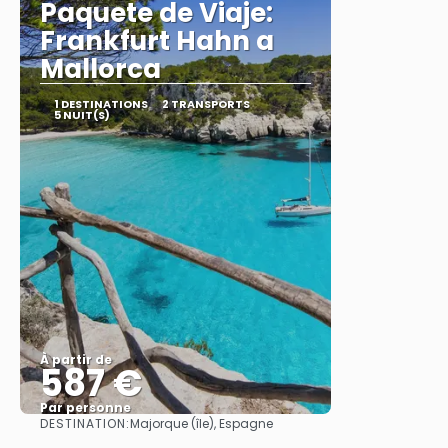
Paquete de Viaje:
Frankfurt Hahn a
Mallorca
1 DESTINATIONS
2 TRANSPORTS
5 NUIT(S)
À partir de
587 €
Par personne
DESTINATION:
Majorque (île), Espagne
Afficher