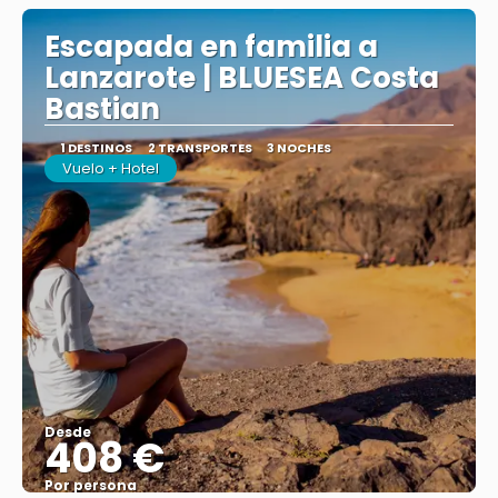
Escapada en familia a
Lanzarote | BLUESEA Costa
Bastian
1 DESTINOS
2 TRANSPORTES
3 NOCHES
Vuelo + Hotel
Desde
408 €
Por persona