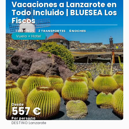
Vacaciones a Lanzarote en
Todo Incluido | BLUESEA Los
Fiscos
1 DESTINOS
2 TRANSPORTES
6 NOCHES
Vuelo + Hotel
Desde
557 €
Por persona
DESTINO:
Lanzarote
Ver