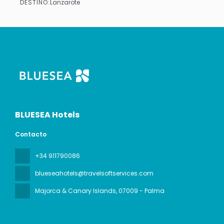
DESTINO:
Lanzarote
Ver
BLUESEA Hotels
Contacto
+34 911790086
blueseahotels@travelsoftservices.com
Majorca & Canary Islands
, 07009 - Palma