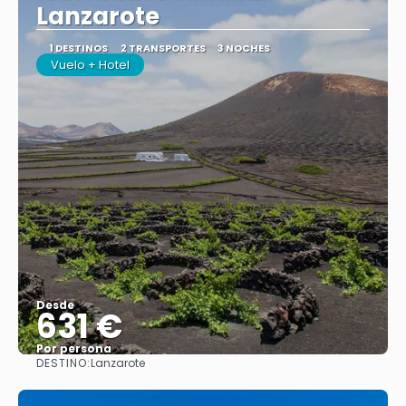
Lanzarote
1 DESTINOS
2 TRANSPORTES
3 NOCHES
Vuelo + Hotel
Desde
631 €
Por persona
DESTINO:
Lanzarote
Ver